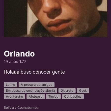
Orlando
19 anos 1.77
Holaaa buso conocer gente
Latino
À procura de amigos
Em busca de uma relação aberta
Discreto
Geek
Aventureiro
Afetuoso
Tímido
Obrigações
Bolívia / Cochabamba