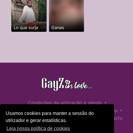
Lo que surja
Ganas
•
Condições de utilização e venda
•
•
Política de privacidade
Política de Biscoitos
Usamos cookies para manter a sessão do
•
Política de Segurança Infantil
Ajuda / Contacto
utilizador e gerar estatísticas.
Leia nossa política de cookies