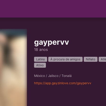
gaypervv
18 anos
Latino
À procura de amigos
Niñato
Atl
Ativo
México / Jalisco / Tonalá
https://app.gayzinlove.com/gaypervv