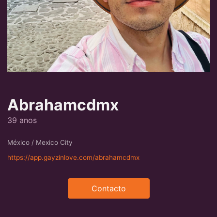
Abrahamcdmx
39 anos
México / Mexico City
https://app.gayzinlove.com/abrahamcdmx
Contacto