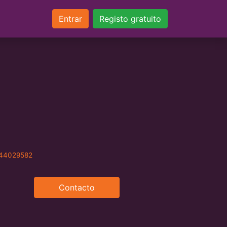
Entrar
Registo gratuito
e44029582
Contacto