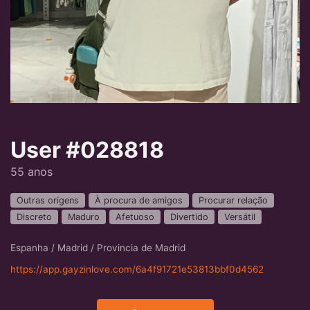
User #028818
55 anos
Outras origens
À procura de amigos
Procurar relação
Discreto
Maduro
Afetuoso
Divertido
Versátil
Espanha / Madrid / Provincia de Madrid
https://app.gayzinlove.com/6a4f91721e53813bbf0d4562