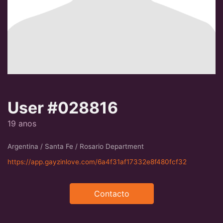
User #028816
19 anos
Argentina / Santa Fe / Rosario Department
https://app.gayzinlove.com/6a4f31af17332e8f480fcf32
Contacto