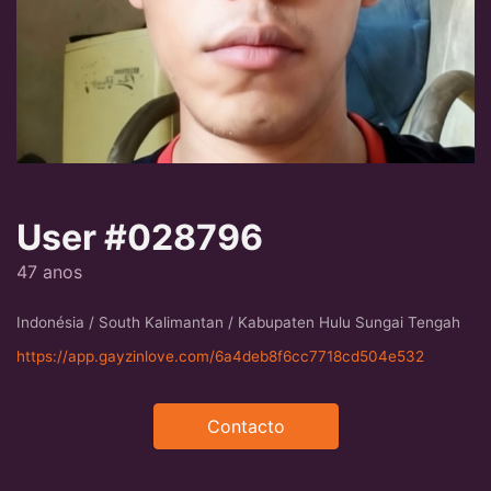
User #028796
47 anos
Indonésia / South Kalimantan / Kabupaten Hulu Sungai Tengah
https://app.gayzinlove.com/6a4deb8f6cc7718cd504e532
Contacto