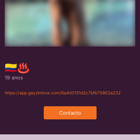
🇨🇴♨️
19 anos
https://app.gayzinlove.com/6a4d3151d2c7bfb70802a232
Contacto