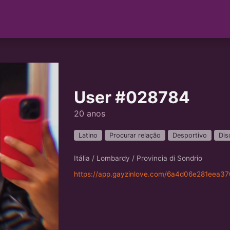
User #028784
20 anos
Latino
Procurar relação
Desportivo
Dis
Itália / Lombardy / Provincia di Sondrio
https://app.gayzinlove.com/6a4d06e281eea