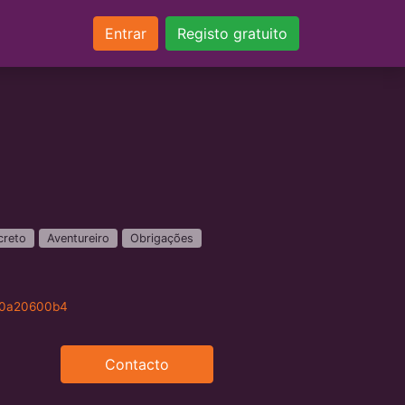
Entrar
Registo gratuito
creto
Aventureiro
Obrigações
370a20600b4
Contacto