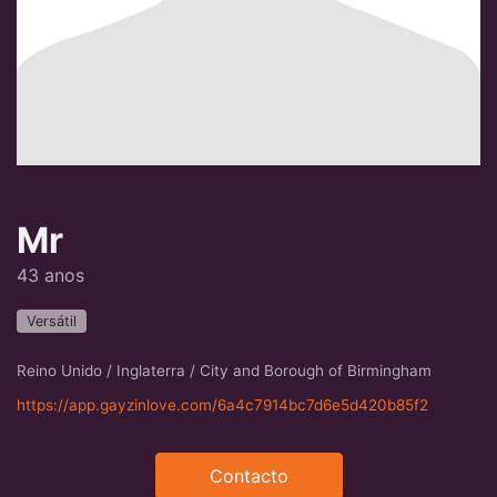
Mr
43 anos
Versátil
Reino Unido / Inglaterra / City and Borough of Birmingham
https://app.gayzinlove.com/6a4c7914bc7d6e5d420b85f2
Contacto