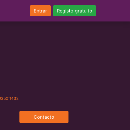
Entrar
Registo gratuito
9350ff432
Contacto