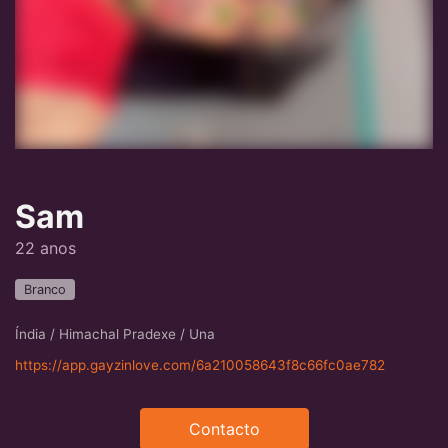
Sam
22 anos
Branco
Índia / Himachal Pradexe / Una
https://app.gayzinlove.com/6a210058643f8c66fc0ae782
Contacto