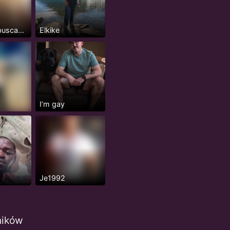
Xavalote buscando que me la coman
Elkike
I’m gay
Je1992
ników