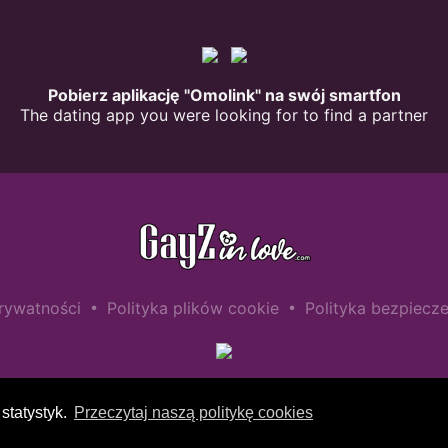
Pobierz aplikację "Omolink" na swój smartfon
The dating app you were looking for to find a partner
•
•
prywatności
Polityka plików cookie
Polityka bezpiecze
statystyk.
Przeczytaj naszą politykę cookies