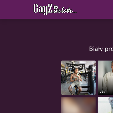
Biały p
Javi