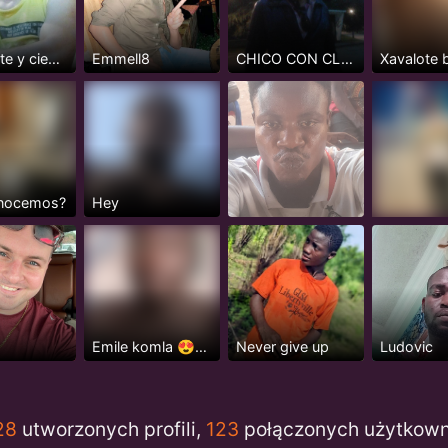
Ocurrente y cientifico
Emmell8
CHICO CON CLASE
nocemos?
Hey
Emile komla 😍😍
Never give up
Ludovic
28
utworzonych profili,
123
połączonych użytkow