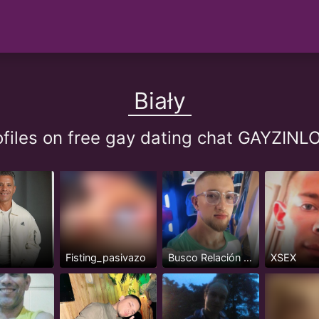
Biały
rofiles on free gay dating chat GAYZIN
Fisting_pasivazo
Busco Relación Seria y Estable
XSEX