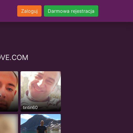
Zaloguj
Darmowa rejestracja
LOVE.COM
tintin60