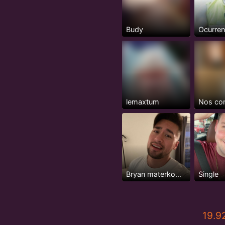
Budy
lemaxtum
Nos co
Bryan materkowski
Single
19.9