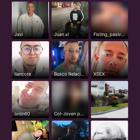
Javi
Juan xl
Fisting_pasivazo
Iiancore
Busco Relación Seria y Estable
XSEX
tintin60
Col-Joven pasivo serio, 24 años