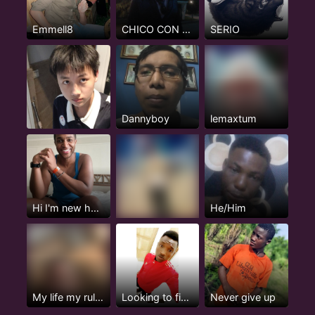
Emmell8
CHICO CON CLASE
SERIO
Dannyboy
lemaxtum
Hi I'm new here but not really...
He/Him
My life my rule my happiness
Looking to find love
Never give up