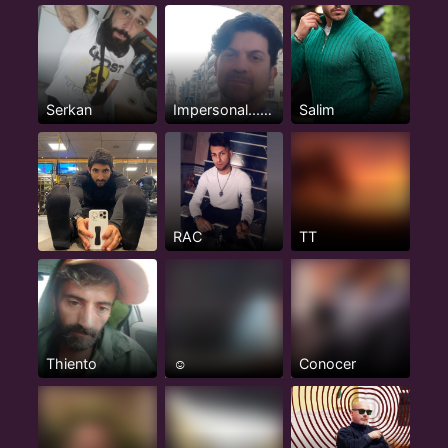
Serkan
Impersonal... De principio
Salim
RAC
TT
Thiento
☺️
Conocer