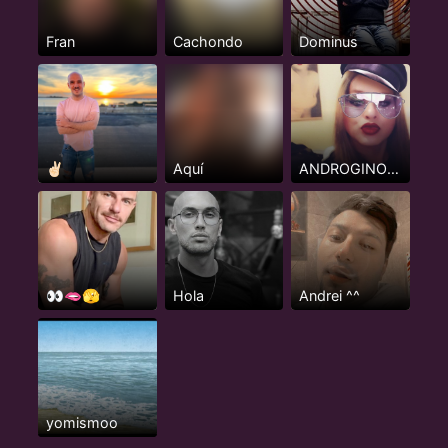
Fran
Cachondo
Dominus
✌🏻
Aquí
ANDROGINO FEMENINO
👀🫦🫣
Hola
Andrei ^^
yomismoo