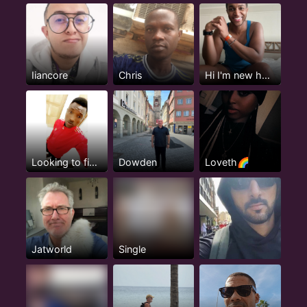
Iiancore
Chris
Hi I'm new here but not really...
Looking to find love
Dowden
Loveth🌈
Jatworld
Single