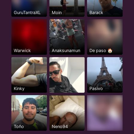
GuruTantraXL
Moin
Barack
Warwick
Anaksunamun
De paso 🏠
Kinky
Pasivo
Toño
Neno94