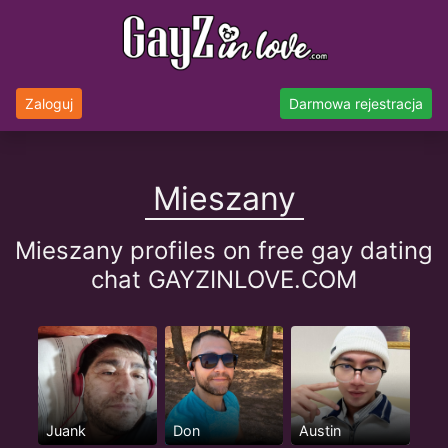
Zaloguj
Darmowa rejestracja
Mieszany
Mieszany profiles on free gay dating
chat GAYZINLOVE.COM
Juank
Don
Austin