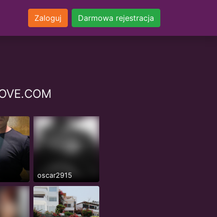
Zaloguj
Darmowa rejestracja
NLOVE.COM
oscar2915