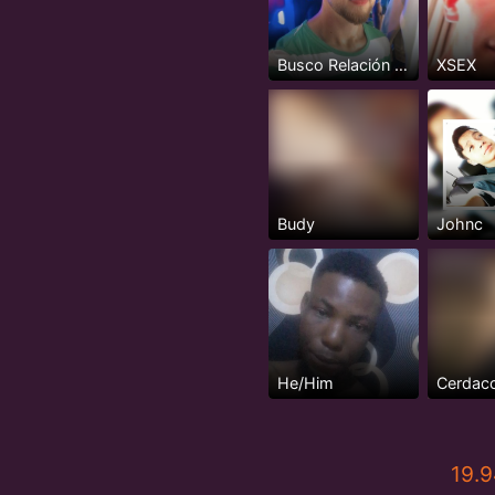
Busco Relación Seria y Estable
XSEX
Budy
Johnc
He/Him
Cerdaco
19.