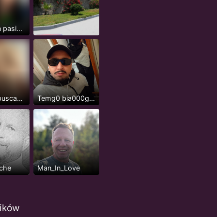
Col-Joven pasivo serio, 24 años
Xavalote buscando que me la coman
Temg0 bia000gra entrega a la ben0ta
che
Man_In_Love
ików