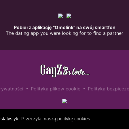
Pobierz aplikację "Omolink" na swój smartfon
The dating app you were looking for to find a partner
•
•
prywatności
Polityka plików cookie
Polityka bezpiecze
statystyk.
Przeczytaj naszą politykę cookies