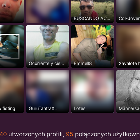
BUSCANDO ACTIVOS O INTER MAS ACTIVO NADA DE PASIVOS
Ocurrente y cientifico
Emmell8
 fisting
GuruTantraXL
Lotes
Männersa
940
utworzonych profili,
95
połączonych użytkown