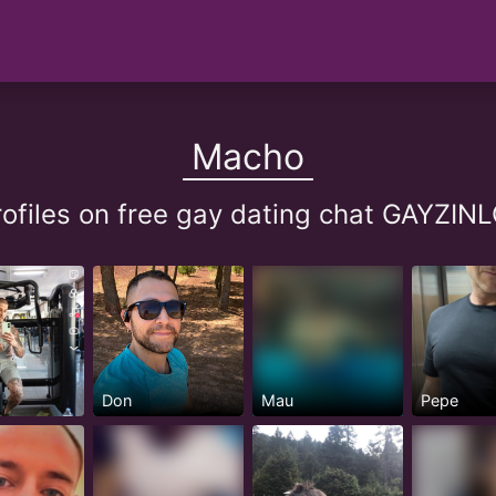
Macho
ofiles on free gay dating chat GAYZI
Don
Mau
Pepe