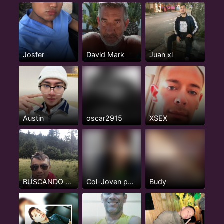
Josfer
David Mark
Juan xl
Austin
oscar2915
XSEX
BUSCANDO ACTIVOS O INTER MAS ACTIVO NADA DE PASIVOS
Col-Joven pasivo serio, 24 años
Budy