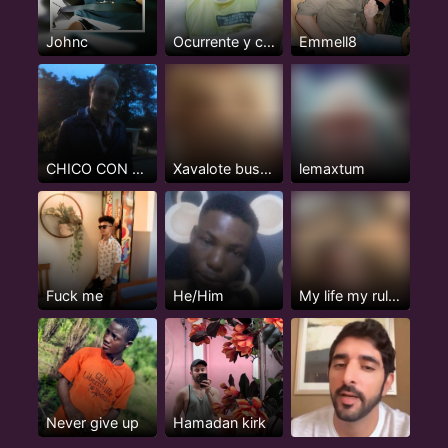
Johnc
Ocurrente y cientifico
Emmell8
CHICO CON CLASE
Xavalote buscando que me la coman
lemaxtum
Fuck me
He/Him
My life my rule my happiness
Never give up
Hamadan kirk