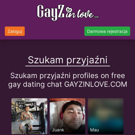
Zaloguj
Darmowa rejestracja
Szukam przyjaźni
Szukam przyjaźni profiles on free
gay dating chat GAYZINLOVE.COM
Juank
Mau