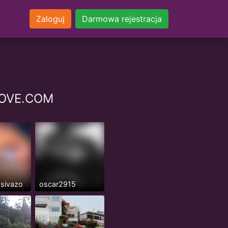
Zaloguj
Darmowa rejestracja
NLOVE.COM
asivazo
oscar2915