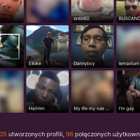
tintin60
Elkike
Dannyboy
lemaxtum
He/Him
My life my rule my happiness
I’m gay
935
utworzonych profili,
96
połączonych użytkown