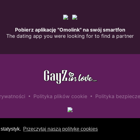
Pobierz aplikację "Omolink" na swój smartfon
The dating app you were looking for to find a partner
•
•
prywatności
Polityka plików cookie
Polityka bezpiecze
statystyk.
Przeczytaj naszą politykę cookies