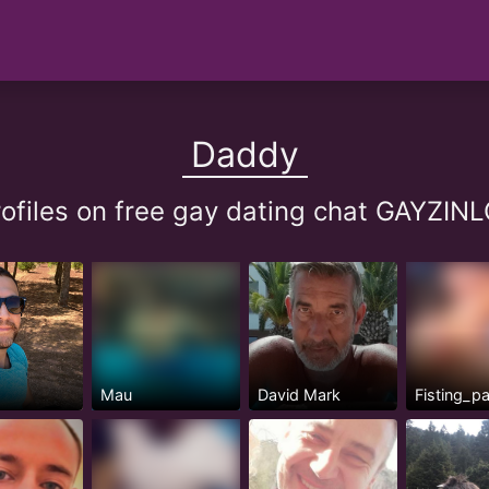
Daddy
ofiles on free gay dating chat GAYZI
Mau
David Mark
Fisting_p