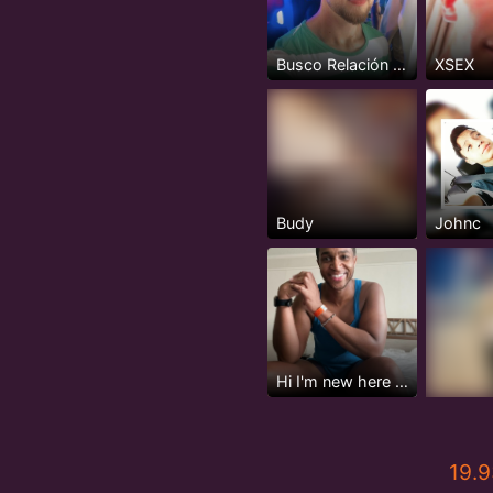
Busco Relación Seria y Estable
XSEX
Budy
Johnc
Hi I'm new here but not really...
19.