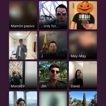
Mamón pasivo
...only for...
J
May-May
Maick69
Jim
David