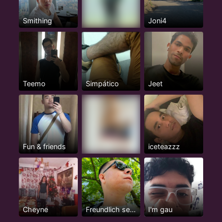
Smithing
Joni4
Teemo
Simpático
Jeet
Fun & friends
iceteazzz
Cheyne
Freundlich sein.
I'm gau