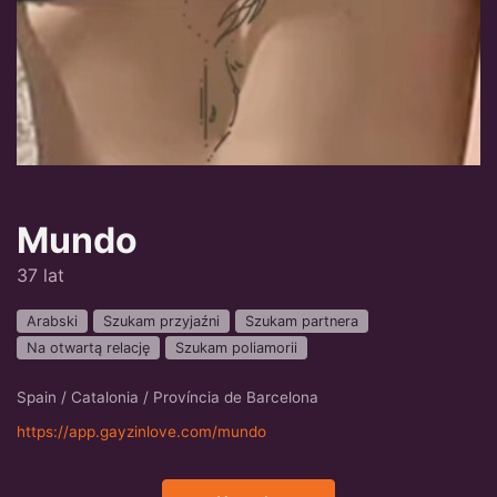
Mundo
37 lat
Arabski
Szukam przyjaźni
Szukam partnera
Na otwartą relację
Szukam poliamorii
Spain / Catalonia / Província de Barcelona
https://app.gayzinlove.com/mundo