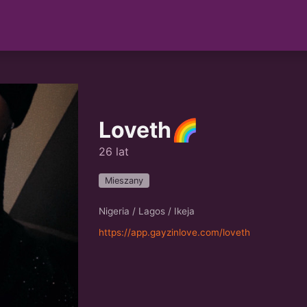
Loveth🌈
26 lat
Mieszany
Nigeria / Lagos / Ikeja
https://app.gayzinlove.com/loveth