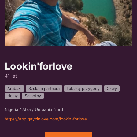
Lookin'forlove
41 lat
Arabski
Szukam partnera
Lubiący przygody
Czuły
Hojny
Samotny
Nigeria / Abia / Umuahia North
https://app.gayzinlove.com/lookin-forlove