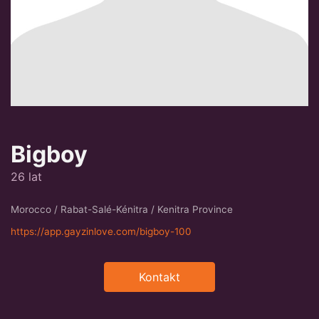
Bigboy
26 lat
Morocco / Rabat-Salé-Kénitra / Kenitra Province
https://app.gayzinlove.com/bigboy-100
Kontakt