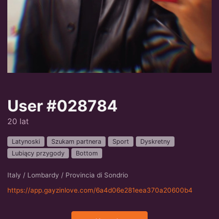
User #028784
20 lat
Latynoski
Szukam partnera
Sport
Dyskretny
Lubiący przygody
Bottom
Italy / Lombardy / Provincia di Sondrio
https://app.gayzinlove.com/6a4d06e281eea370a20600b4