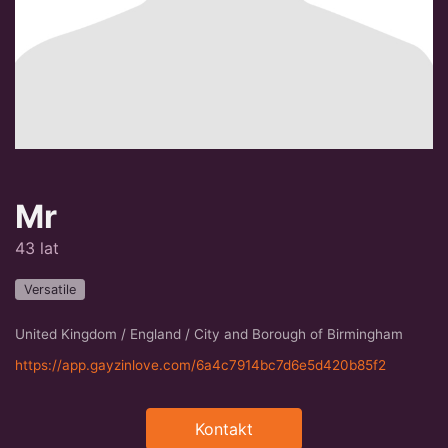
Mr
43 lat
Versatile
United Kingdom / England / City and Borough of Birmingham
https://app.gayzinlove.com/6a4c7914bc7d6e5d420b85f2
Kontakt