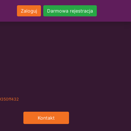
Zaloguj
Darmowa rejestracja
9350ff432
Kontakt