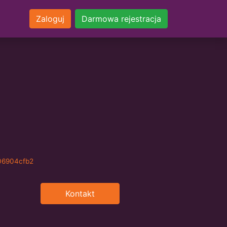
Zaloguj
Darmowa rejestracja
806904cfb2
Kontakt