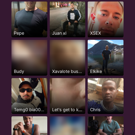
Pepe
Juan xl
XSEX
Budy
Xavalote buscando que me la coman
Elkike
Temg0 bia000gra entrega a la ben0ta
Let's get to know each other
Chris