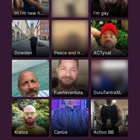
Hi I'm new here but not really...
I’m gay
Dowden
Peace and tranquillity
ACTyvat
Fuerteventura
GuruTantraXL
Kratos
Carlos
Activo BB