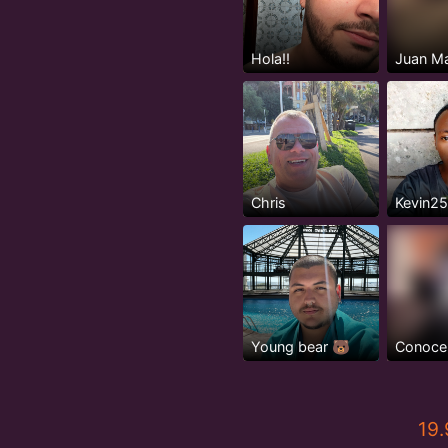
Hola!!
Juan M
Chris
Kevin2
Young bear 🐻
Conoce
19.