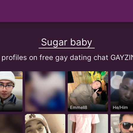
Sugar baby
 profiles on free gay dating chat GAY
Emmell8
He/Him