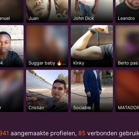
anuel
Juan
John Dick
Leandro
54
Suggar baby 🔥✌️
Kinky
Berto pas
r
Cristian
Sociable
MATADOR
941
aangemaakte profielen,
85
verbonden gebrui