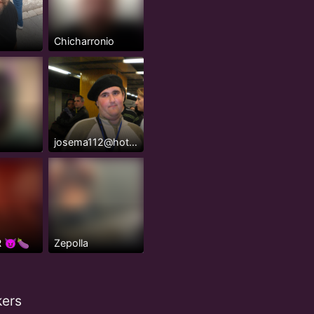
Chicharronio
josema112@hotmail.es
 😈🍆
Zepolla
kers