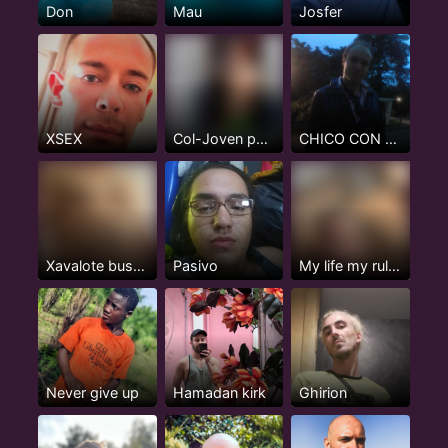
Don
Mau
Josfer
XSEX
Col-Joven pasivo serio, 24 años
CHICO CON CLASE
Xavalote buscando que me la coman
Pasivo
My life my rule my happiness
Never give up
Hamadan kirk
Ghirion