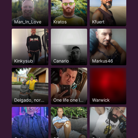
Man_In_Love
Kratos
Kfuert
Kinkysub
Canario
Markus46
Delgado, normal
One life one love?
Warwick