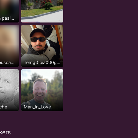
Col-Joven pasivo serio, 24 años
Xavalote buscando que me la coman
Temg0 bia000gra entrega a la ben0ta
che
Man_In_Love
kers