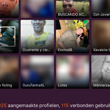
BUSCANDO ACTIVOS O INTER MAS ACTIVO NADA DE PASIVOS
Ocurrente y cientifico
Emmell8
 fisting
GuruTantraXL
Lotes
Männersa
925
aangemaakte profielen,
115
verbonden gebrui