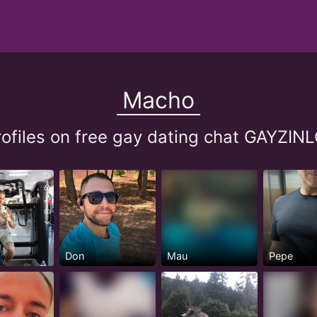
Macho
ofiles on free gay dating chat GAYZI
Don
Mau
Pepe