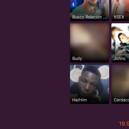
Busco Relación Seria y Estable
XSEX
Budy
Johnc
He/Him
Cerdaco
19.