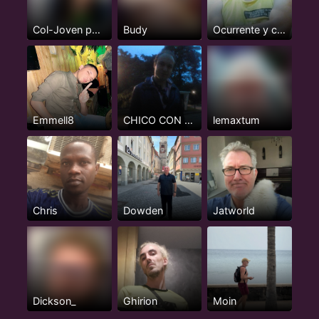
Col-Joven pasivo serio, 24 años
Budy
Ocurrente y cientifico
Emmell8
CHICO CON CLASE
lemaxtum
Chris
Dowden
Jatworld
Dickson_
Ghirion
Moin