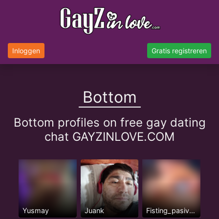
Inloggen
Gratis registreren
Bottom
Bottom profiles on free gay dating
chat GAYZINLOVE.COM
Yusmay
Juank
Fisting_pasivazo