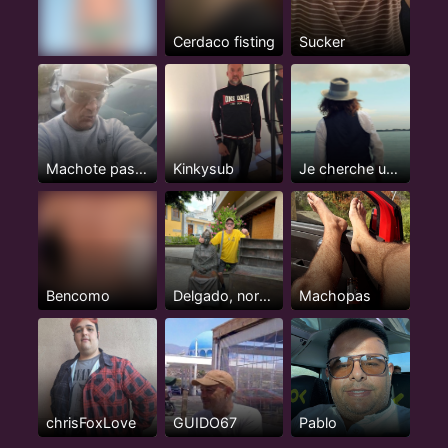
Cerdaco fisting
Sucker
Machote pasivo
Kinkysub
Je cherche un homme ou trans...
Bencomo
Delgado, normal
Machopas
chrisFoxLove
GUIDO67
Pablo