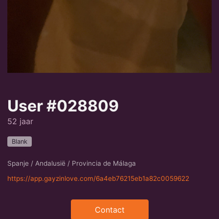
User #028809
52 jaar
Blank
Spanje / Andalusië / Provincia de Málaga
https://app.gayzinlove.com/6a4eb76215eb1a82c0059622
Contact