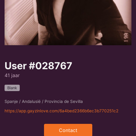
User #028767
41 jaar
Blank
Spanje / Andalusië / Provincia de Sevilla
https://app.gayzinlove.com/6a4bed2366b6ec3b770251c2
Contact