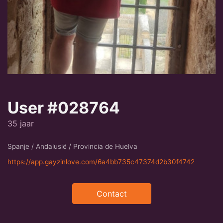
User #028764
35 jaar
Spanje / Andalusië / Provincia de Huelva
https://app.gayzinlove.com/6a4bb735c47374d2b30f4742
Contact