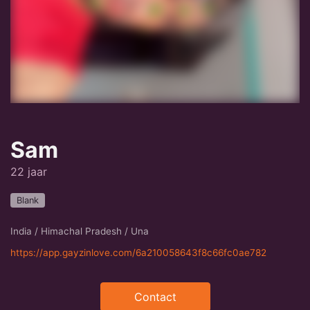
Sam
22 jaar
Blank
India / Himachal Pradesh / Una
https://app.gayzinlove.com/6a210058643f8c66fc0ae782
Contact