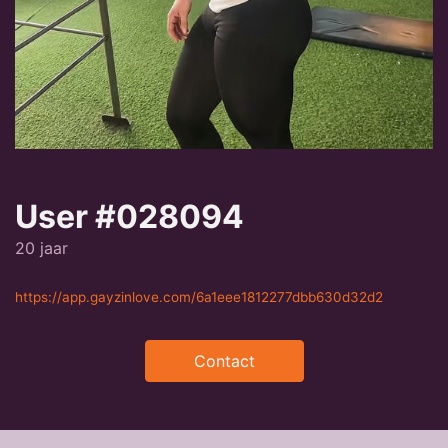
User #028094
20 jaar
https://app.gayzinlove.com/6a1eee1812277dbb630d32d2
Contact