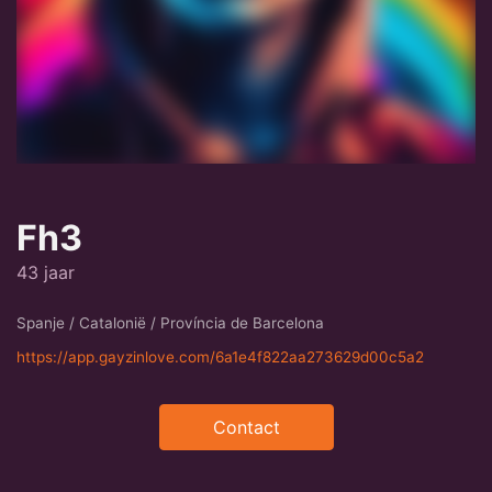
Fh3
43 jaar
Spanje / Catalonië / Província de Barcelona
https://app.gayzinlove.com/6a1e4f822aa273629d00c5a2
Contact