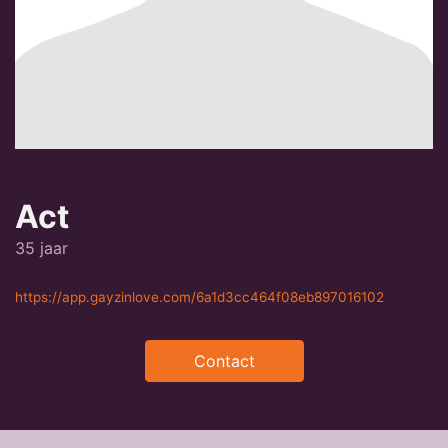
Act
35 jaar
https://app.gayzinlove.com/6a1d3cc464f08eb897016102
Contact