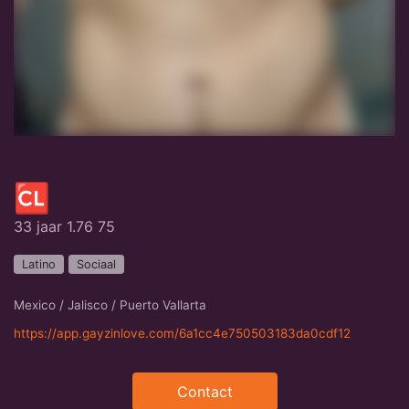
🆑
33 jaar 1.76 75
Latino
Sociaal
Mexico / Jalisco / Puerto Vallarta
https://app.gayzinlove.com/6a1cc4e750503183da0cdf12
Contact