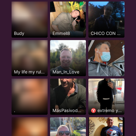
Budy
Emmell8
CHICO CON CLASE
My life my rule my happiness
Man_In_Love
.
MásPasivodotadomorboso
♈️ extremo y apasionado