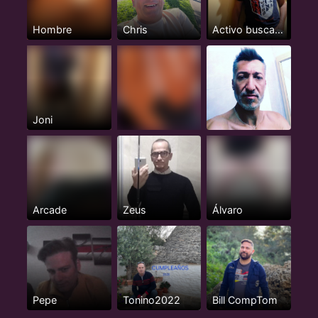
Hombre
Chris
Activo busca pasivos
Joni
Arcade
Zeus
Álvaro
Pepe
Tonino2022
Bill CompTom