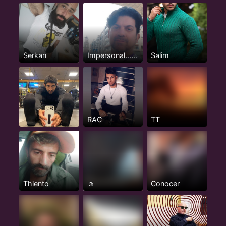
Serkan
Impersonal... De principio
Salim
RAC
TT
Thiento
☺️
Conocer