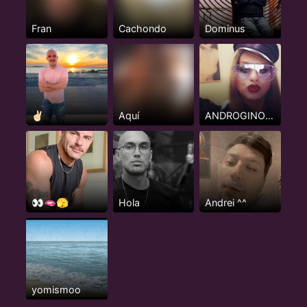
Fran
Cachondo
Dominus
✌🏻
Aquí
ANDROGINO FEMENINO
👀🫦🫣
Hola
Andrei ^^
yomismoo