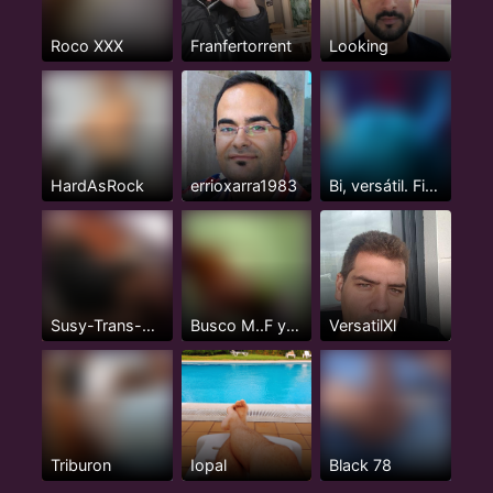
Roco XXX
Franfertorrent
Looking
HardAsRock
errioxarra1983
Bi, versátil. Fiestero y...
Susy-Trans-Esclava
Busco M..F ya Alcorcón
VersatilXl
Triburon
Iopal
Black 78