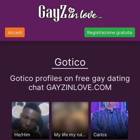
Accedi
Registrazione gratuita
Gotico
Gotico profiles on free gay dating
chat GAYZINLOVE.COM
He/Him
My life my rule my happiness
Carlos