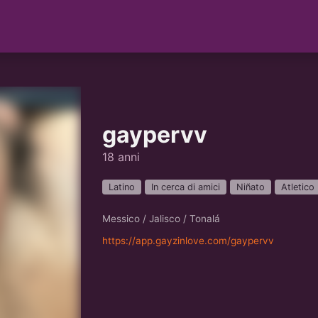
gaypervv
18 anni
Latino
In cerca di amici
Niñato
Atletico
Messico / Jalisco / Tonalá
https://app.gayzinlove.com/gaypervv