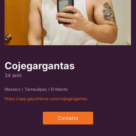
Cojegargantas
34 anni
Messico / Tamaulipas / El Mante
https://app.gayzinlove.com/cojegargantas
Contatto