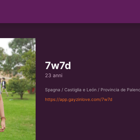
7w7d
23 anni
Spagna / Castiglia e León / Provincia de Palen
https://app.gayzinlove.com/7w7d