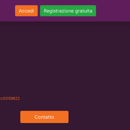
Accedi
Registrazione gratuita
82c0059622
Contatto