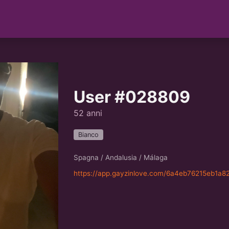
User #028809
52 anni
Bianco
Spagna / Andalusia / Málaga
https://app.gayzinlove.com/6a4eb76215eb1a