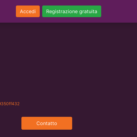
Accedi
Registrazione gratuita
9350ff432
Contatto